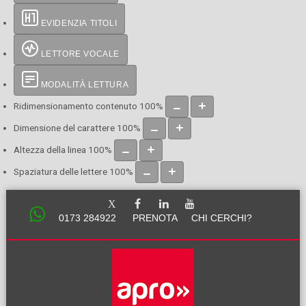
EVIDENZIA TITOLI
LETTORE VOCALE
MODALITÀ LETTURA
Ridimensionamento contenuto
100
%
Dimensione del carattere
100
%
Altezza della linea
100
%
Spaziatura delle lettere
100
%
0173 284922
PRENOTA
CHI CERCHI?